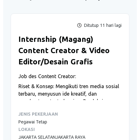
Ditutup 11 hari lagi
Internship (Magang)
Content Creator & Video
Editor/Desain Grafis
Job des Content Creator:
Riset & Konsep
: Mengikuti tren media sosial
terbaru, menyusun ide kreatif, dan
membuat content planning
Produksi
Konten
: Melakukan pengambilan gambar dan
JENIS PEKERJAAN
video, serta menjadi talent (on-camera)
Pegawai Tetap
untuk kebutuhan Reels, Shorts, dan Live
LOKASI
Streaming
JAKARTA SELATANJAKARTA RAYA