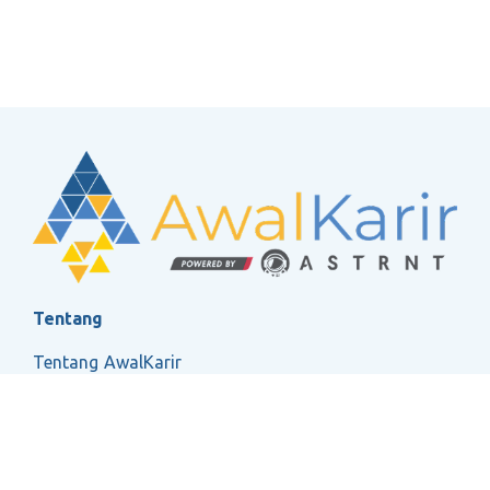
Kolaborasi:
Bekerja sama dengan tim
pemasaran (marketing) untuk merancang
visual yang sesuai brand guidelines.
Penyuntingan: Melakukan revisi dan
penyesuaian desain berdasarkan umpan
balik mentor atau tim
Job Description Videographer/Video Editor
Manages the entire video lifecycle, from
conceptualization and filming to post-
production.
This includes brainstorming concepts,
Tentang
setting up lighting and cameras, capturing
high-quality footage, editing clips, adding
Tentang AwalKarir
audio, and exporting the final cut for
FAQ
platforms meliputi IG,YouTube, TikTok, dll
Ketentuan Layanan
Kebijakan Privasi