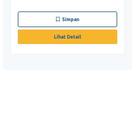
Tugas dan tanggung jawab kamu:
Simpan
Lihat Detail
Memperbarui informasi terkait perubahan
bisnis klien dan merespons permintaan klien
secara tepat waktu
Berperan aktif dalam perencanaan audit
serta mengidentifikasi risiko audit dan
strategi audit yang sesuai
Mempersiapkan rencana audit dan anggaran