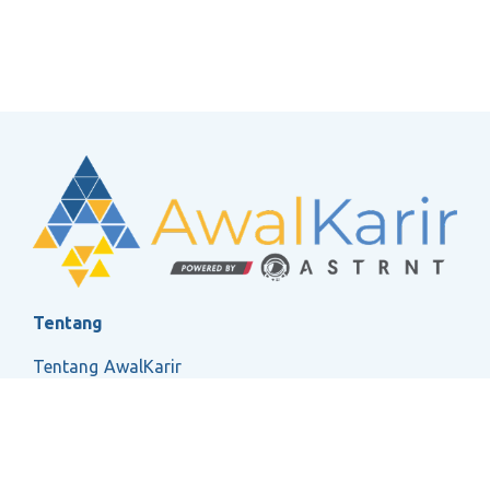
untuk ditinjau
Memastikan pekerjaan audit yang
direncanakan selesai sesuai tujuan audit
Menyampaikan isu terkait audit kepada
manajer atau partner, termasuk hal-hal yang
muncul selama audit dan tidak
teridentifikasi pada tahap perencanaan
Tentang
Tentang AwalKarir
Mempersiapkan dan/atau meninjau kertas
kerja, draft laporan keuangan, dan laporan
FAQ
manajemen
Ketentuan Layanan
Kebijakan Privasi