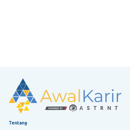
bersama.
Kami berkomitmen tidak hanya pada kinerja
operasional, tetapi juga pengembangan
kompetensi dan kesejahteraan pekerja.
Lowongan Kerja PT Patra Drilling Contractor
1. Drilling Well Diploma Trainee (DWDT)
Batch II
DWDT merupakan program pelatihan
intensif yang diselenggarakan oleh PT
Pertamina Drilling Services Indonesia (PDSI).
Program ini dirancang untuk
mengembangkan talenta muda yang
kompeten dan siap berkarier di industri
pengeboran migas melalui pembekalan
pengetahuan, keterampilan teknis, serta
sertifikasi kompetensi yang relevan dengan
Tentang
kebutuhan industri migas.