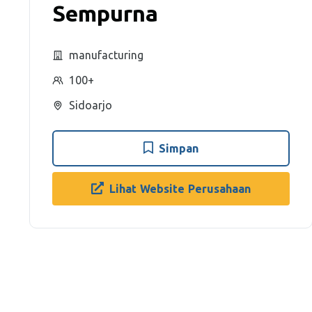
Sempurna
manufacturing
100+
Sidoarjo
Simpan
Lihat Website Perusahaan