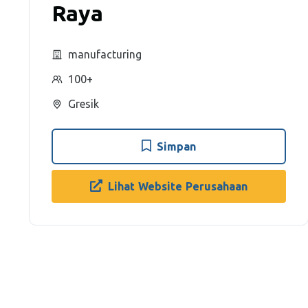
Raya
manufacturing
100+
Gresik
Simpan
Lihat Website Perusahaan