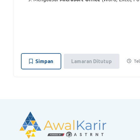
Simpan
Lamaran Ditutup
Tel