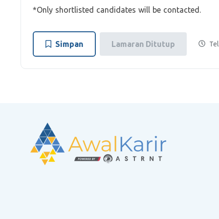
*Only shortlisted candidates will be contacted.
Simpan
Lamaran Ditutup
Tel