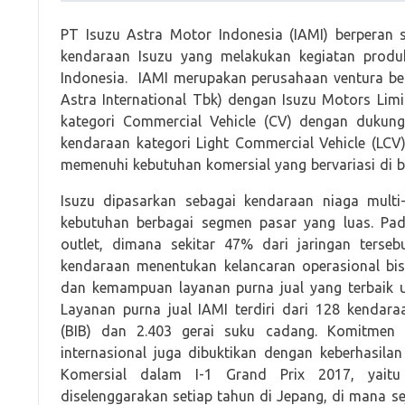
PT Isuzu Astra Motor Indonesia (IAMI) berperan
kendaraan Isuzu yang melakukan kegiatan prod
Indonesia. IAMI merupakan perusahaan ventura b
Astra International Tbk) dengan Isuzu Motors Limi
kategori Commercial Vehicle (CV) dengan dukunga
kendaraan kategori Light Commercial Vehicle (LCV
memenuhi kebutuhan komersial yang bervariasi di ber
Isuzu dipasarkan sebagai kendaraan niaga mult
kebutuhan berbagai segmen pasar yang luas. Pada
outlet, dimana sekitar 47% dari jaringan terseb
kendaraan menentukan kelancaran operasional bis
dan kemampuan layanan purna jual yang terbaik un
Layanan purna jual IAMI terdiri dari 128 kendara
(BIB) dan 2.403 gerai suku cadang. Komitmen u
internasional juga dibuktikan dengan keberhasila
Komersial dalam I-1 Grand Prix 2017, yaitu
diselenggarakan setiap tahun di Jepang, di mana sej