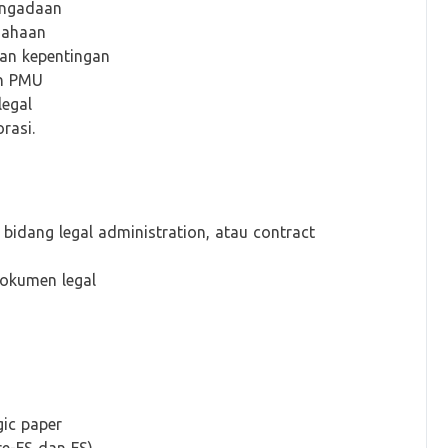
engadaan
sahaan
ran kepentingan
an PMU
legal
rasi.
bidang legal administration, atau contract
okumen legal
gic paper