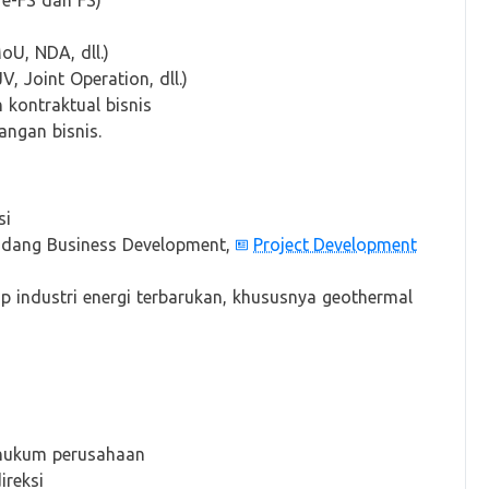
e-FS dan FS)
oU, NDA, dll.)
 Joint Operation, dll.)
kontraktual bisnis
ngan bisnis.
si
bidang Business Development,
Project Development
 industri energi terbarukan, khususnya geothermal
hukum perusahaan
ireksi