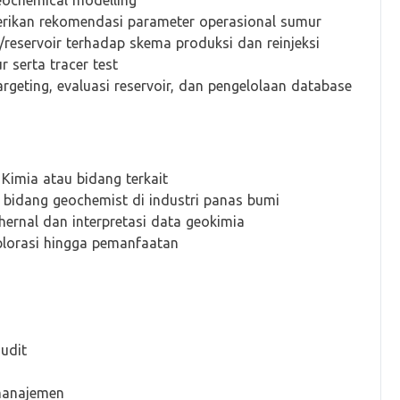
ochemical modelling
berikan rekomendasi parameter operasional sumur
/reservoir terhadap skema produksi dan reinjeksi
 serta tracer test
argeting, evaluasi reservoir, dan pengelolaan database
 Kimia atau bidang terkait
i bidang geochemist di industri panas bumi
ernal dan interpretasi data geokimia
plorasi hingga pemanfaatan
udit
manajemen