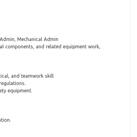
l Admin, Mechanical Admin
ical components, and related equipment work,
)
cal, and teamwork skill
egulations.
fety equipment.
tion.