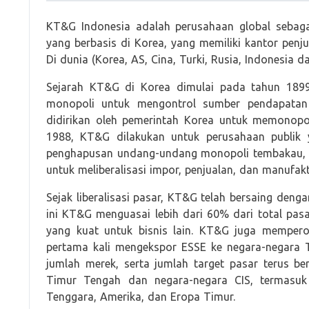
KT&G Indonesia adalah perusahaan global sebaga
yang berbasis di Korea, yang memiliki kantor penj
Di dunia (Korea, AS, Cina, Turki, Rusia, Indonesia d
Sejarah KT&G di Korea dimulai pada tahun 189
monopoli untuk mengontrol sumber pendapatan
didirikan oleh pemerintah Korea untuk memonop
1988, KT&G dilakukan untuk perusahaan publik y
penghapusan undang-undang monopoli tembakau, 
untuk meliberalisasi impor, penjualan, dan manufak
Sejak liberalisasi pasar, KT&G telah bersaing den
ini KT&G menguasai lebih dari 60% dari total pasa
yang kuat untuk bisnis lain. KT&G juga memperole
pertama kali mengekspor ESSE ke negara-negara
jumlah merek, serta jumlah target pasar terus 
Timur Tengah dan negara-negara CIS, termasuk
Tenggara, Amerika, dan Eropa Timur.