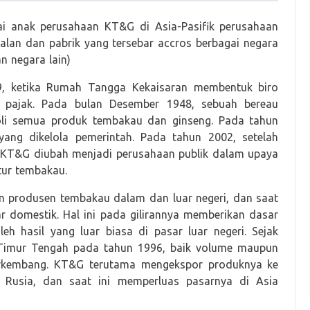
i anak perusahaan KT&G di Asia-Pasifik perusahaan
ualan dan pabrik yang tersebar accros berbagai negara
an negara lain)
9, ketika Rumah Tangga Kekaisaran membentuk biro
 pajak. Pada bulan Desember 1948, sebuah bereau
oli semua produk tembakau dan ginseng. Pada tahun
ang dikelola pemerintah. Pada tahun 2002, setelah
KT&G diubah menjadi perusahaan publik dalam upaya
tur tembakau.
gan produsen tembakau dalam dan luar negeri, dan saat
r domestik. Hal ini pada gilirannya memberikan dasar
h hasil yang luar biasa di pasar luar negeri. Sejak
 Timur Tengah pada tahun 1996, baik volume maupun
berkembang. KT&G terutama mengekspor produknya ke
 Rusia, dan saat ini memperluas pasarnya di Asia