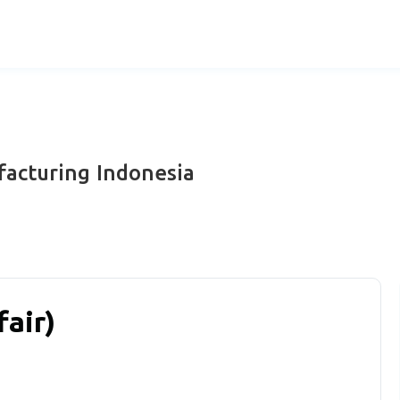
acturing Indonesia
air)