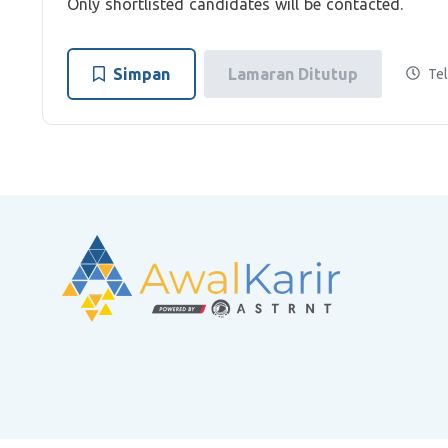
Only shortlisted candidates will be contacted.
Simpan
Lamaran Ditutup
Tel