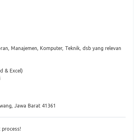
toran, Manajemen, Komputer, Teknik, dsb yang relevan
 & Excel)
i
rawang, Jawa Barat 41361
t process!