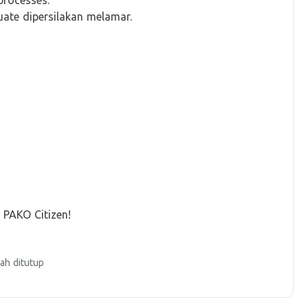
processes.
uate dipersilakan melamar.
i PAKO Citizen!
ah ditutup