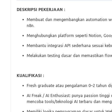
DESKRIPSI PEKERJAAN :
Membuat dan mengembangkan automation wo
n8n.
Menghubungkan platform seperti Notion, Googl
Membantu integrasi API sederhana sesuai keb
Melakukan testing dasar dan memastikan flow 
KUALIFIKASI :
Fresh graduate atau pengalaman 0–2 tahun di
AI Freak / AI Enthusiast: punya passion tingg
mencoba tools/teknologi AI terbaru dan men
Memiliki logika pemrograman dasar untuk Web