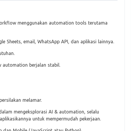
rkflow menggunakan automation tools terutama
e Sheets, email, WhatsApp API, dan aplikasi lainnya.
utuhan.
automation berjalan stabil.
persilakan melamar.
i dalam mengeksplorasi AI & automation, selalu
gaplikasikannya untuk mempermudah pekerjaan.
 dan Mobile (JavaScript atau Python).